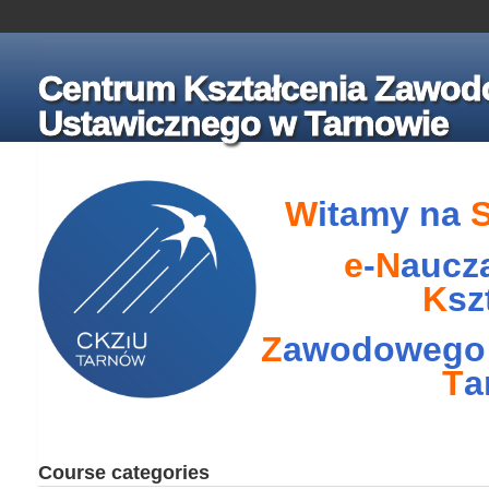
Centrum Kształcenia Zawod
Ustawicznego w Tarnowie
W
itamy na
e
-
N
aucz
K
sz
Z
awodowego
T
a
Course categories