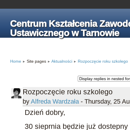
Centrum Kształcenia Zawod
Ustawicznego w Tarnowie
Home
Site pages
Aktualności
Rozpoczęcie roku szkolego
►
►
►
Rozpoczęcie roku szkolego
by
Alfreda Wardzała
- Thursday, 25 A
Dzień dobry,
30 sieprnia będzie już dostepn