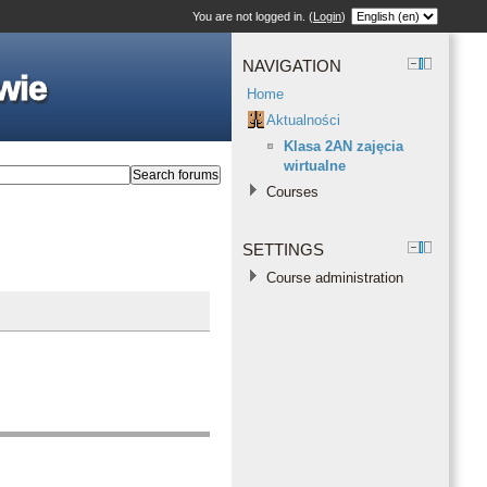
You are not logged in. (
Login
)
NAVIGATION
wie
Home
Aktualności
Klasa 2AN zajęcia
wirtualne
Courses
SETTINGS
Course administration